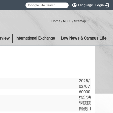
Language
Login
:::
Home
/
NCCU
/
Sitemap
eview
International Exchange
Law News & Campus Life
2025/
02/07
60000
指定法
學院院
館使用