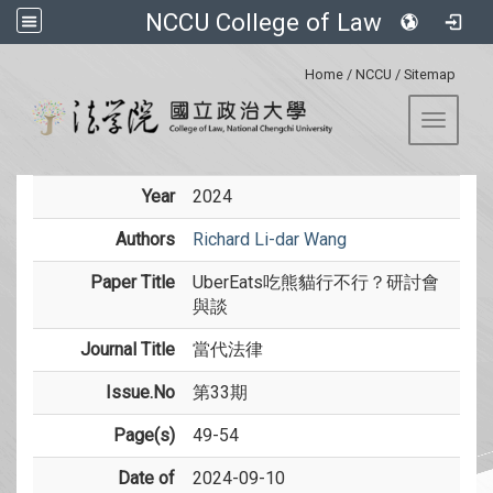
NCCU College of Law
:::
Home
/
NCCU
/
Sitemap
Toggle 
Year
2024
Authors
Richard Li-dar Wang
Paper Title
UberEats吃熊貓行不行？研討會
與談
Journal Title
當代法律
Issue.No
第33期
Page(s)
49-54
Date of
2024-09-10