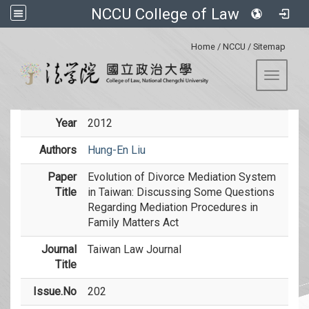
NCCU College of Law
:::
Home
/
NCCU
/
Sitemap
Toggle 
Year
2012
Authors
Hung-En Liu
Paper
Evolution of Divorce Mediation System
Title
in Taiwan: Discussing Some Questions
Regarding Mediation Procedures in
Family Matters Act
Journal
Taiwan Law Journal
Title
Issue.No
202