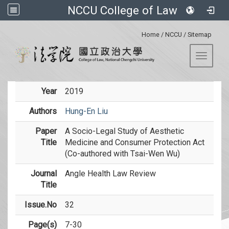
NCCU College of Law
:::
Home
/
NCCU
/
Sitemap
Toggle 
Year
2019
Authors
Hung-En Liu
Paper
A Socio-Legal Study of Aesthetic
Title
Medicine and Consumer Protection Act
(Co-authored with Tsai-Wen Wu)
Journal
Angle Health Law Review
Title
Issue.No
32
Page(s)
7-30