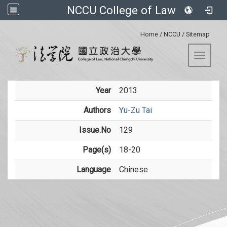
NCCU College of Law
:::
Home
/
NCCU
/
Sitemap
Toggle 
Year
2013
Authors
Yu-Zu Tai
Issue.No
129
Page(s)
18-20
Language
Chinese