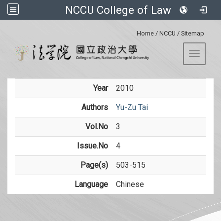
NCCU College of Law
:::
Home
/
NCCU
/
Sitemap
Toggle 
Year
2010
Authors
Yu-Zu Tai
Vol.No
3
Issue.No
4
Page(s)
503-515
Language
Chinese