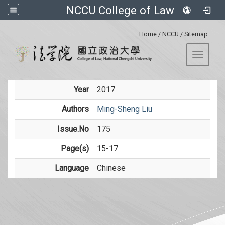
NCCU College of Law
:::
Home
/
NCCU
/
Sitemap
Toggle 
Year
2017
Authors
Ming-Sheng Liu
Issue.No
175
Page(s)
15-17
Language
Chinese