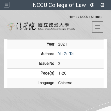
NCCU College of Law
:::
Home
/
NCCU
/
Sitemap
Toggle 
Year
2021
Authors
Yu-Zu Tai
Issue.No
2
Page(s)
1-20
Language
Chinese