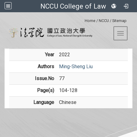
NCCU College of Law
:::
Home
/
NCCU
/
Sitemap
Toggle 
Year
2022
Authors
Ming-Sheng Liu
Issue.No
77
Page(s)
104-128
Language
Chinese