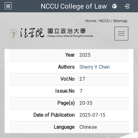
NCCU College of Law
:::
Home
/
NCCU
/
Sitemap
Toggle 
Year
2025
Authors
Sherry Y. Chen
Vol.No
27
Issue.No
7
Page(s)
20-35
Date of Publication
2025-07-15
Language
Chinese