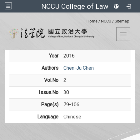
NCCU College of Law
:::
Home
/
NCCU
/
Sitemap
Toggle 
Year
2016
Authors
Chen-Ju Chen
Vol.No
2
Issue.No
30
Page(s)
79-106
Language
Chinese