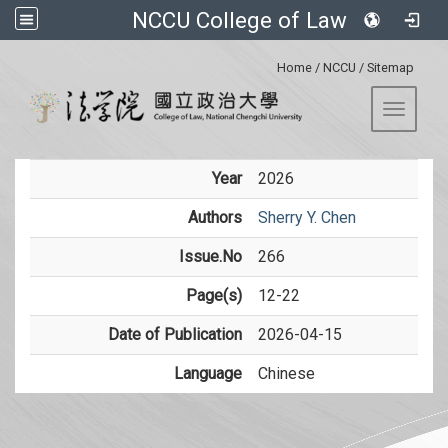
NCCU College of Law
:::
Home
/
NCCU
/
Sitemap
Toggle 
Year
2026
Authors
Sherry Y. Chen
Issue.No
266
Page(s)
12-22
Date of Publication
2026-04-15
Language
Chinese