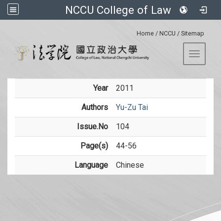
NCCU College of Law
:::
Home
/
NCCU
/
Sitemap
Toggle 
Year
2011
Authors
Yu-Zu Tai
Issue.No
104
Page(s)
44-56
Language
Chinese