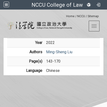
NCCU College of Law
:::
Home
/
NCCU
/
Sitemap
Toggle 
Year
2022
Authors
Ming-Sheng Liu
Page(s)
143-170
Language
Chinese