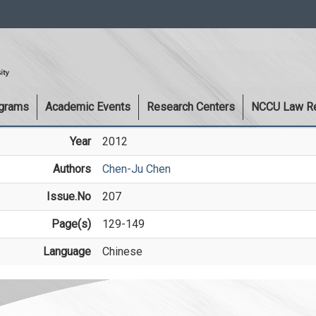
:::
ograms
Academic Events
Research Centers
NCCU Law R
Year
2012
Authors
Chen-Ju Chen
Issue.No
207
Page(s)
129-149
Language
Chinese