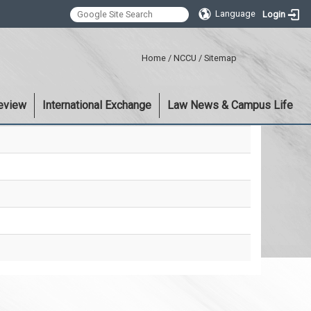
Language
Login
:::
Home
/
NCCU
/
Sitemap
eview
International Exchange
Law News & Campus Life