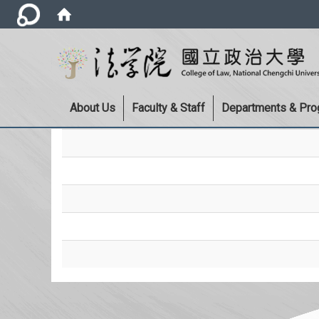
About Us
Faculty & Staff
Departments & Pr