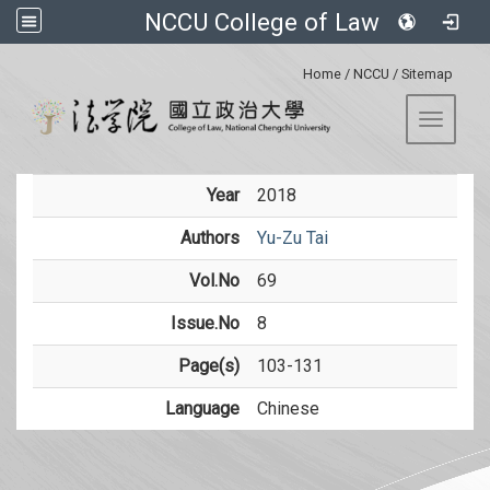
NCCU College of Law
:::
Home
/
NCCU
/
Sitemap
Toggle 
Year
2018
Authors
Yu-Zu Tai
Vol.No
69
Issue.No
8
Page(s)
103-131
Language
Chinese