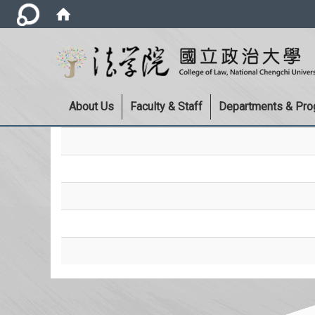
About Us
Faculty & Staff
Departments & Pr