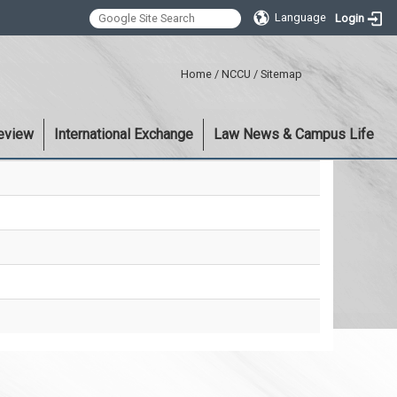
Language
Login
:::
Home
/
NCCU
/
Sitemap
eview
International Exchange
Law News & Campus Life