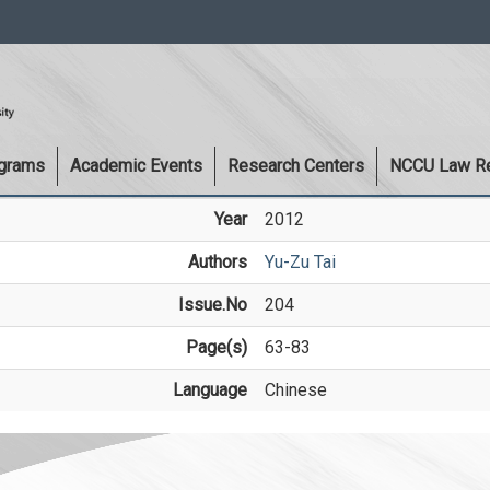
:::
ograms
Academic Events
Research Centers
NCCU Law R
Year
2012
Authors
Yu-Zu Tai
Issue.No
204
Page(s)
63-83
Language
Chinese