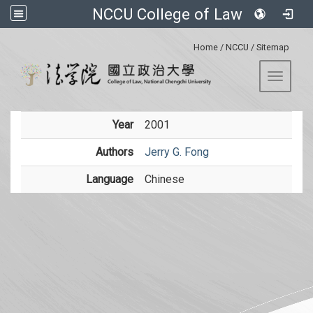
NCCU College of Law
:::
Home
/
NCCU
/
Sitemap
Toggle 
Year
2001
Authors
Jerry G. Fong
Language
Chinese