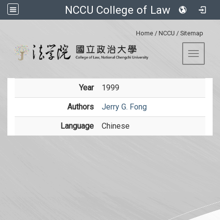
NCCU College of Law
:::
Home
/
NCCU
/
Sitemap
Toggle 
Year
1999
Authors
Jerry G. Fong
Language
Chinese