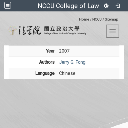
NCCU College of Law
:::
Home
/
NCCU
/
Sitemap
Toggle 
Year
2007
Authors
Jerry G. Fong
Language
Chinese