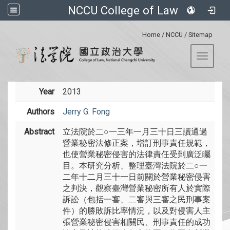
NCCU College of Law
:::
Home
/
NCCU
/
Sitemap
Toggle 
Year
2013
Authors
Jerry G. Fong
Abstract
立法院於二○一三年一月三十日三讀通過
營業秘密法修正案，增訂刑事責任規範，
也使營業秘密侵害的法律責任受到廣泛矚
目。本研究分析、整理臺灣法院於二○一
二年十二月三十一日前關於營業秘密侵害
之判決，觀察臺灣營業秘密所有人於實際
訴訟（包括一審、二審與三審之民刑事案
件）的勝敗訴比率情況，以及對侵害人主
張營業秘密侵害相關民、刑事責任的成功