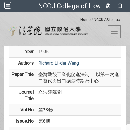
NCCU College of Law
:::
Home
/
NCCU
/
Sitemap
Toggle 
Year
1995
Authors
Richard Li-dar Wang
Paper Title
臺灣戰後工業化促進法制──以第一次進
口替代與出口擴張時期為中心
Journal
立法院院聞
Title
Vol.No
第23卷
Issue.No
第8期