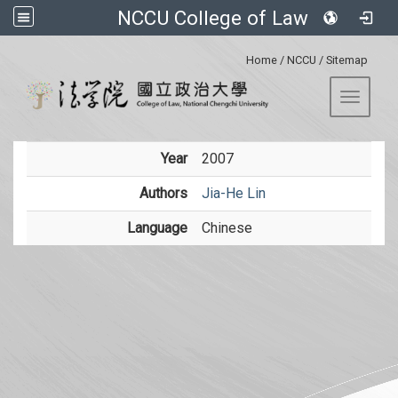
NCCU College of Law
:::
Home
/
NCCU
/
Sitemap
Toggle 
Year
2007
Authors
Jia-He Lin
Language
Chinese