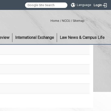
Language
Login
:::
Home
/
NCCU
/
Sitemap
eview
International Exchange
Law News & Campus Life