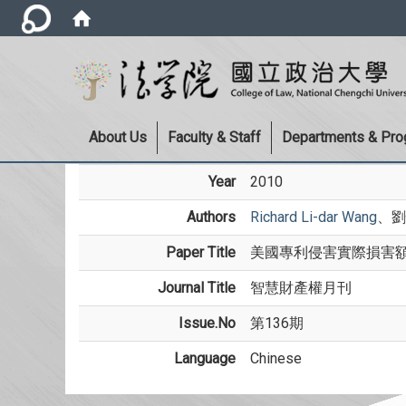
About Us
Faculty & Staff
Departments & Pr
Year
2010
Authors
Richard Li-dar Wang
、劉
Paper Title
美國專利侵害實際損害
Journal Title
智慧財產權月刊
Issue.No
第136期
Language
Chinese