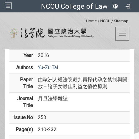
NCCU College of Law
:::
Home
/
NCCU
/
Sitemap
Toggle 
Year
2016
Authors
Yu-Zu Tai
Paper
由歐洲人權法院裁判再探代孕之禁制與開
Title
放－論子女最佳利益之優位原則
Journal
月旦法學雜誌
Title
Issue.No
253
Page(s)
210-232