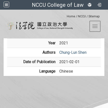
NCCU College of Law
:::
Home
/
NCCU
/
Sitemap
Toggle 
Year
2021
Authors
Chung-Lun Shen
Date of Publication
2021-02-01
Language
Chinese