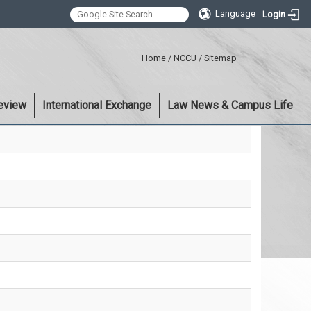
Language
Login
:::
Home
/
NCCU
/
Sitemap
eview
International Exchange
Law News & Campus Life