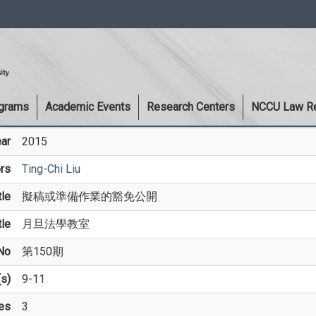
:::
ograms
Academic Events
Research Centers
NCCU Law R
ar
2015
rs
Ting-Chi Liu
tle
擬稿或準備作業的豁免公開
tle
月旦法學教室
No
第150期
s)
9-11
es
3