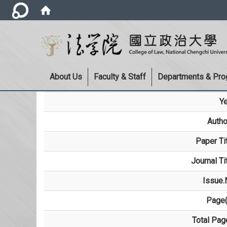
About Us
Faculty & Staff
Departments & Pr
Ye
Autho
Paper Ti
Journal Ti
Issue.
Page(
Total Pag