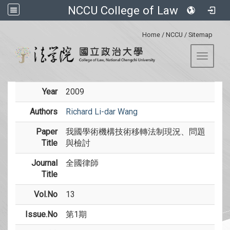
NCCU College of Law
:::
Home
/
NCCU
/
Sitemap
Toggle 
Year
2009
Authors
Richard Li-dar Wang
Paper
我國學術機構技術移轉法制現況、問題
Title
與檢討
Journal
全國律師
Title
Vol.No
13
Issue.No
第1期