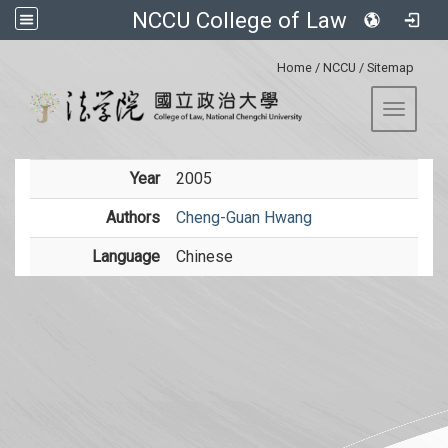
NCCU College of Law
:::
Home
/
NCCU
/
Sitemap
Toggle 
Year
2005
Authors
Cheng-Guan Hwang
Language
Chinese