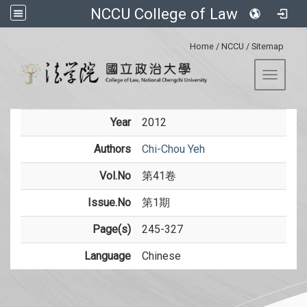
NCCU College of Law
:::
Home
/
NCCU
/
Sitemap
Toggle 
Year
2012
Authors
Chi-Chou Yeh
Vol.No
第41卷
Issue.No
第1期
Page(s)
245-327
Language
Chinese