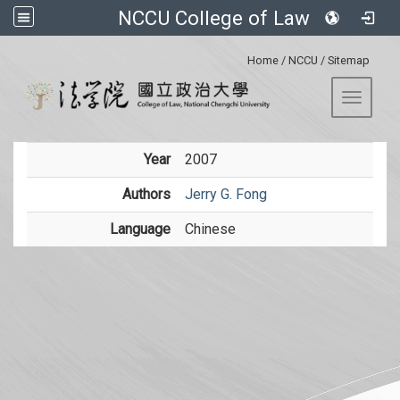
NCCU College of Law
:::
Home
/
NCCU
/
Sitemap
Toggle 
Year
2007
Authors
Jerry G. Fong
Language
Chinese