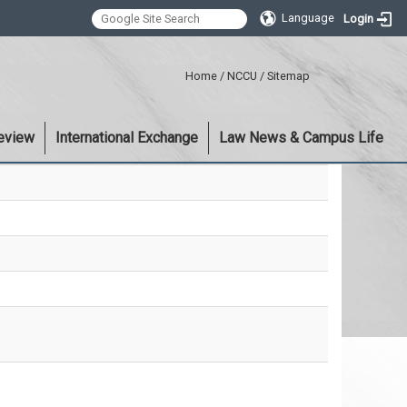
Language
Login
:::
Home
/
NCCU
/
Sitemap
eview
International Exchange
Law News & Campus Life