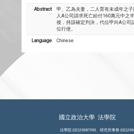
Abstract
甲、乙為夫妻，二人育有未成年之子丙
人A公司請求死亡給付160萬元中之
後，持該確定判決，代位甲向A公司
位行使。
Language
Chinese
國立政治大學
法學院
法學院 (02)29387593、研究所事務 (02)293