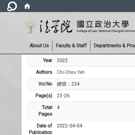
About Us
Faculty & Staff
Departments & Pr
Year
2022
Authors
Chi-Chou Yeh
Vol.No
總號：234
Page(s)
23-26
Total
4
Pages
Date of
2022-04-04
Publication