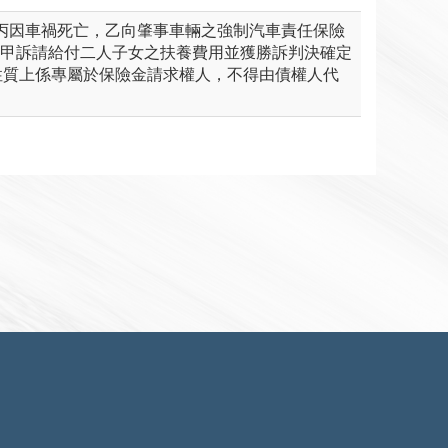
4日丙因車禍死亡，乙向肇事車輛之強制汽車責任保險
乙向甲訴請給付二人子女之扶養費用並獲勝訴判決確定
性質上係專屬於保險金請求權人，不得由債權人代