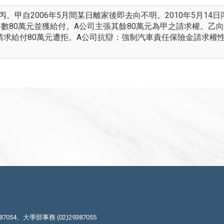
。甲自2006年5月間某日離家後即去向不明。2010年5月1
半數80萬元並獲給付。A公司主張其餘80萬元為甲之請求權。
請求給付80萬元遭拒。A公司抗辯：強制汽車責任保險金請求權
87054、大學部事務 (02)29387055