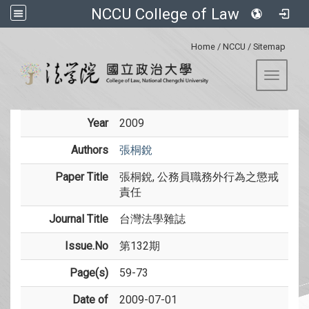
NCCU College of Law
:::
Home
/
NCCU
/
Sitemap
Toggle 
Year
2009
Authors
張桐銳
Paper Title
張桐銳, 公務員職務外行為之懲戒
責任
Journal Title
台灣法學雜誌
Issue.No
第132期
Page(s)
59-73
Date of
2009-07-01