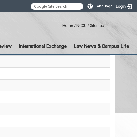
Language
Login
:::
Home
/
NCCU
/
Sitemap
eview
International Exchange
Law News & Campus Life