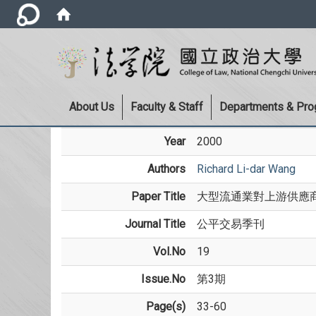
About Us
Faculty & Staff
Departments & Pr
Year
2000
Authors
Richard Li-dar Wang
Paper Title
大型流通業對上游供應
Journal Title
公平交易季刊
Vol.No
19
Issue.No
第3期
Page(s)
33-60