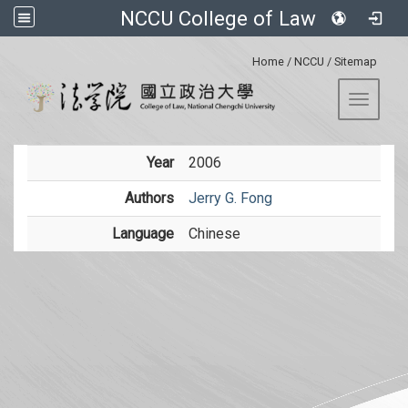
NCCU College of Law
:::
Home
/
NCCU
/
Sitemap
Toggle 
Year
2006
Authors
Jerry G. Fong
Language
Chinese