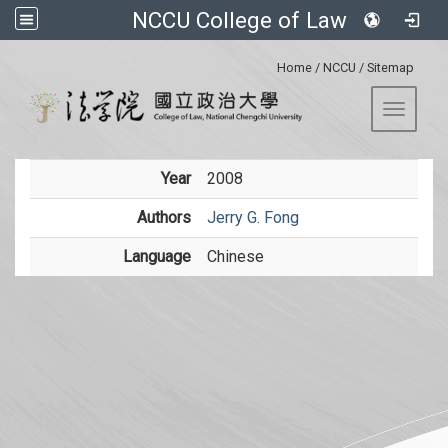
NCCU College of Law
:::
Home
/
NCCU
/
Sitemap
Toggle 
Year
2008
Authors
Jerry G. Fong
Language
Chinese