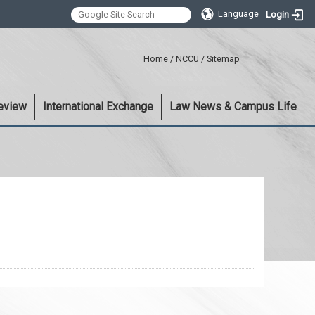
Language
Login
:::
Home
/
NCCU
/
Sitemap
eview
International Exchange
Law News & Campus Life