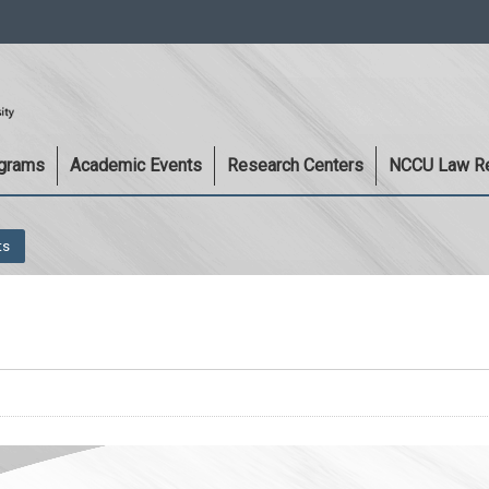
:::
ograms
Academic Events
Research Centers
NCCU Law R
ts