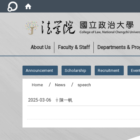
About Us
Faculty & Staff
Departments & Pr
:::
Announcement
Scholarship
Recruitment
Even
Home
News
speech
2025-03-06
陳一帆