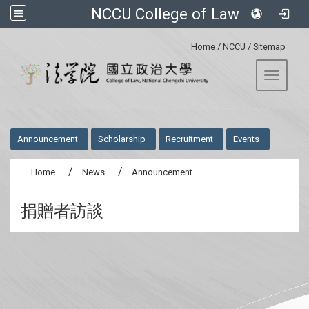
NCCU College of Law
:::
Home
/
NCCU
/
Sitemap
Toggle 
:::
Announcement
Scholarship
Recruitment
Events
Home
News
Announcement
捐贈者訪談