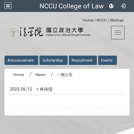
NCCU College of Law
:::
Home
/
NCCU
/
Sitemap
Toggle 
:::
Announcement
Scholarship
Recruitment
Events
Home
News
一般公告
2025-06-12
林侑儒