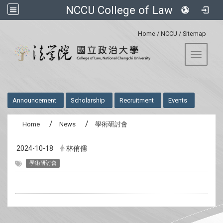
NCCU College of Law
:::
Home
/
NCCU
/
Sitemap
Toggle 
:::
Announcement
Scholarship
Recruitment
Events
Home
News
學術研討會
2024-10-18
林侑儒
學術研討會