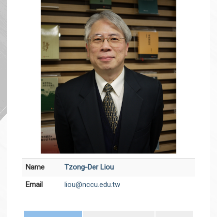
Name
Tzong-Der Liou
Email
liou@nccu.edu.tw