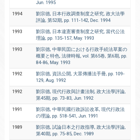
Jun. 1995
1994
劉宗德, 日本行政調查制度之研究, 政大法學
評論, 第52期, pp. 111-142, Dec. 1994
1993
劉宗德, 日本違憲審查制度之研究, 當代公法
理論, pp. 135-157, May. 1993
1993
劉宗德, 中華民囯における行政手続法草案の
概要と特色, 法律時報, vol. 第65卷, 第6期, pp.
84-86, May. 1993
1992
劉宗德, 資訊公開, 大眾傳播法手冊, pp. 109-
129, Aug. 1992
1992
劉宗德, 現代行政與計畫法制, 政大法學評論,
第45期, pp. 73-83, Jun. 1992
1991
劉宗德, 中華民國行政訴訟改革, 現代行政法
の理論, pp. 518-541, Jun. 1991
1989
劉宗德, 試論日本之行政指導, 政大法學評論,
第40期, pp. 75-85, Dec. 1989