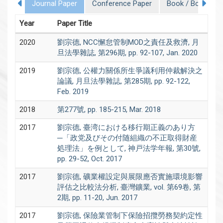
Journal Paper
Conference Paper
Book / Book Cha
Year
Paper Title
2020
劉宗德, NCC懈怠管制MOD之責任及救濟, 月
旦法學雜誌, 第296期, pp. 92-107, Jan. 2020
2019
劉宗德, 公權力關係所生爭議利用仲裁解決之
論議, 月旦法學雜誌, 第285期, pp. 92-122,
Feb. 2019
2018
第277號, pp. 185-215, Mar. 2018
2017
劉宗德, 臺湾における移行期正義のあり方
─「政党及びその付随組織の不正取得財産
処理法」を例として, 神戸法学年報, 第30號,
pp. 29-52, Oct. 2017
2017
劉宗德, 礦業權設定與展限應否實施環境影響
評估之比較法分析, 臺灣鑛業, vol. 第69卷, 第
2期, pp. 11-20, Jun. 2017
2017
劉宗德, 保險業管制下保險招攬勞務契約定性