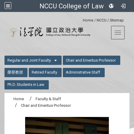
NCCU College of Law
:::
Home
/
NCCU
/
Sitemap
Toggle 
:::
Regular and Joint Faculty
Chair and Emeritus Professor
榮譽教授
Retired Faculty
Administrative Staff
Ph.D. Students in Law
Home
Faculty & Staff
Chair and Emeritus Professor