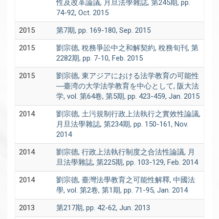
性及改革論議, 月旦法學雜誌, 第245期, pp.
74-92, Oct. 2015
2015
第7期, pp. 169-180, Sep. 2015
2015
劉宗德, 稅務爭訟中之和解契約, 稅務旬刊, 第
2282期, pp. 7-10, Feb. 2015
2015
劉宗德, 東アジアにおける法学教育の可能性
―臺湾の大学法学教育を中心として, 阪大法
学, vol. 第64卷, 第5期, pp. 423-459, Jan. 2015
2014
劉宗德, 土污規制行政上法執行之實效性論議,
月旦法學雜誌, 第234期, pp. 150-161, Nov.
2014
2014
劉宗德, 行政上法執行制度之合法性論議, 月
旦法學雜誌, 第225期, pp. 103-129, Feb. 2014
2014
劉宗德, 臺灣法學教育之可能性解釋, 中國法
學, vol. 第2卷, 第1期, pp. 71-95, Jan. 2014
2013
第217期, pp. 42-62, Jun. 2013