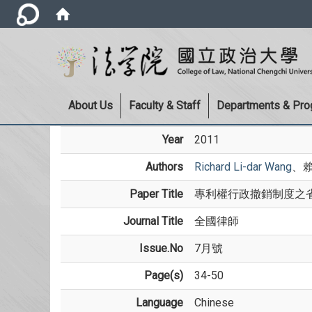
About Us
Faculty & Staff
Departments & Pr
Year
2011
Authors
Richard Li-dar Wang
、
Paper Title
專利權行政撤銷制度之
Journal Title
全國律師
Issue.No
7月號
Page(s)
34-50
Language
Chinese