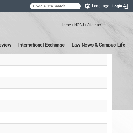
Language
Login
:::
Home
/
NCCU
/
Sitemap
eview
International Exchange
Law News & Campus Life