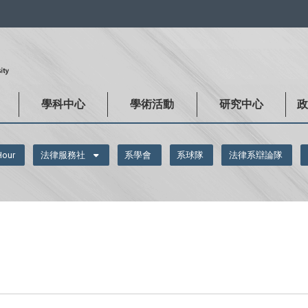
:::
學科中心
學術活動
研究中心
Hour
法律服務社
系學會
系球隊
法律系辯論隊