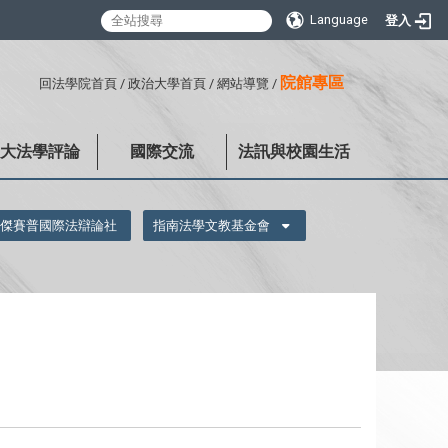
Language
登入
:::
院館專區
回法學院首頁
/
政治大學首頁
/
網站導覽
/
政大法學評論
國際交流
法訊與校園生活
傑賽普國際法辯論社
指南法學文教基金會