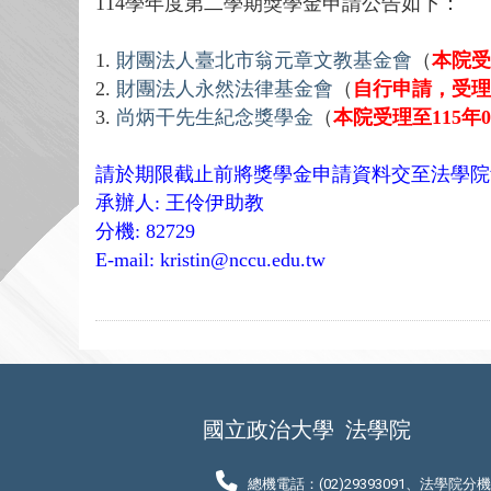
114學年度第二學期獎學金申請公告如下：
1.
財團法人臺北市翁元章文教基金會
（
本院受
2.
財團法人永然法律基金會
（
自行申請，受理至
3.
尚炳干先生紀念獎學金
（
本院受理至115年0
請於期限截止前將獎學金申請資料交至法學院
承辦人: 王伶伊助教
分機: 82729
E-mail: kristin@nccu.edu.tw
國立政治大學
法學院
總機電話：(02)29393091、法學院分