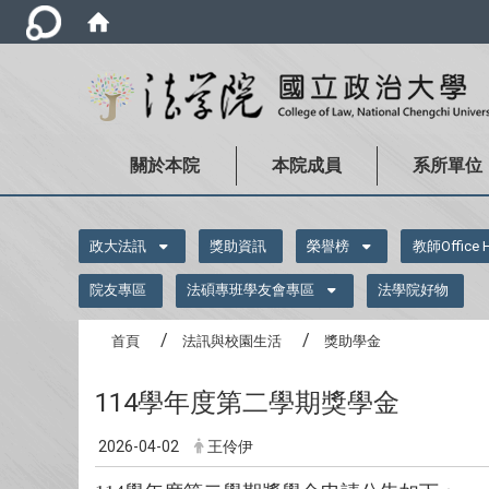
關於本院
本院成員
系所單位
:::
政大法訊
獎助資訊
榮譽榜
教師Office 
院友專區
法碩專班學友會專區
法學院好物
首頁
法訊與校園生活
獎助學金
114學年度第二學期獎學金
2026-04-02
王伶伊