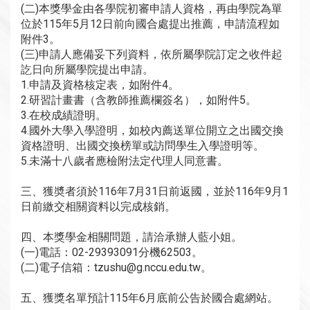
(二)本獎學金由各學院初審申請人資格，再由學院為單
位於115年5月12日前向國合處提出推薦，申請流程如
附件3。
(三)申請人應備妥下列資料，依所屬學院訂定之收件起
訖日向所屬學院提出申請。
1.申請及資格核定表，如附件4。
2.研習計畫書（含教師推薦欄簽名），如附件5。
3.在校成績證明。
4.國外大學入學證明，如校內薦送單位開立之出國交換
資格證明、出國交換榜單或訪問學生入學證明等。
5.未滿十八歲者應檢附法定代理人同意書。
三、獲奬者須於116年7月31日前返國，並於116年9月1
日前繳交相關資料以完成核銷。
四、本獎學金相關問題，請洽承辦人藍小姐。
(一)電話：02-29393091分機62503。
(二)電子信箱：tzushu@g.nccu.edu.tw。
五、獲獎名單預計115年6月底前公告於國合處網站。