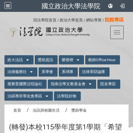
國立政治大學法學院
:::
院館專區
回法學院首頁
/
政治大學首頁
/
網站導覽
/
Toggle 
:::
政大法訊
獎助資訊
榮譽榜
教師Office Hour
法律服務社
系學會
系球隊
法律系辯論隊
傑賽普國際法辯論社
指南法學文教基金會
院友專區
法碩專班學友會專區
法學院好物
首頁
法訊與校園生活
獎助學金
(轉發)本校115學年度第1學期「希望