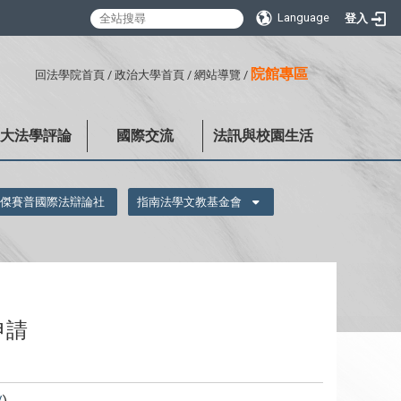
Language
登入
:::
院館專區
回法學院首頁
/
政治大學首頁
/
網站導覽
/
政大法學評論
國際交流
法訊與校園生活
傑賽普國際法辯論社
指南法學文教基金會
申請