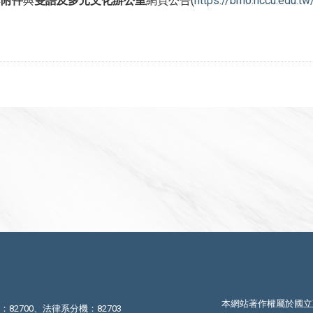
詳
附件
與
雙語及多元文化辦公室
網頁公告(
https://bmo.nccu.edu.tw
本網站著作權屬於國立
機：82700、法律系分機：82703