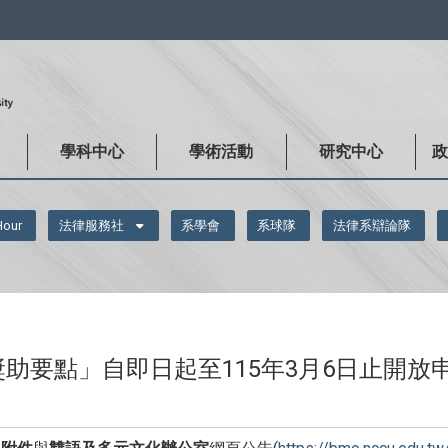
:::
學科中心
學術活動
研究中心
Hour
法律服務社
系學會
系球隊
法律系辯論隊
生研修獎助要點」自即日起至115年3月6日止開放