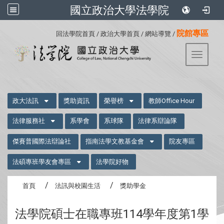
國立政治大學法學院
:::
院館專區
回法學院首頁
/
政治大學首頁
/
網站導覽
/
Toggle 
:::
政大法訊
獎助資訊
榮譽榜
教師Office Hour
法律服務社
系學會
系球隊
法律系辯論隊
傑賽普國際法辯論社
指南法學文教基金會
院友專區
法碩專班學友會專區
法學院好物
首頁
法訊與校園生活
獎助學金
法學院碩士在職專班114學年度第1學