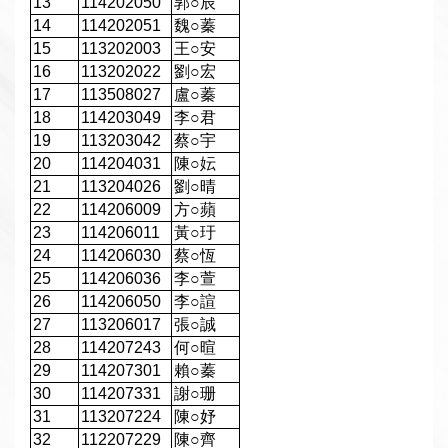
13
114202050
郭
○
辰
14
114202051
魏
○
蓁
15
113202003
王
○
安
16
113202022
劉
○
宏
17
113508027
盧
○
蓁
18
114203049
李
○
君
19
113203042
蔡
○
宇
20
114204031
陳
○
妘
21
113204026
劉
○
晴
22
114206009
方
○
蘋
23
114206011
黃
○
玗
24
114206030
蔡
○
恆
25
114206036
李
○
萱
26
114206050
李
○
諠
27
113206017
張
○
誠
28
114207243
何
○
暄
29
114207301
賴
○
蓁
30
114207331
謝
○
珊
31
113207224
陳
○
妤
32
112207229
陳
○
齊