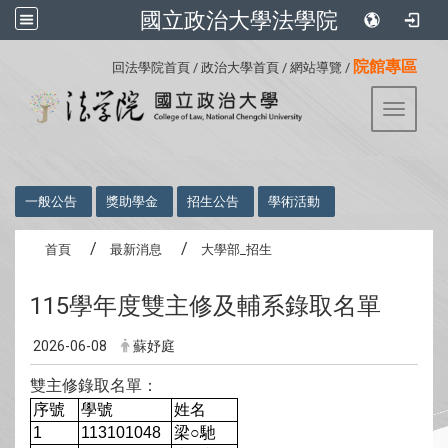
國立政治大學法學院
:::
院館專區
回法學院首頁
/
政治大學首頁
/
網站導覽
/
Toggle 
:::
一般公告
獎助學金
招生公告
學術活動
首頁
最新消息
大學部_招生
115學年度雙主修及輔系錄取名單
2026-06-08
蘇妤庭
雙主修錄取名單：
序號
學號
姓名
1
113101048
梁
○
馳