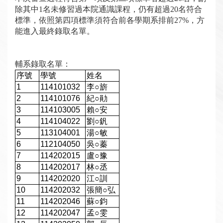
除其中1名未修習過本院通識課程，仍有超過20名符合
標準，依照第四項標準須符合前各學期系排前27%，方
能進入最終錄取名單。
輔系錄取名單：
序號
學號
姓名
1
114101032
李○旂
2
114101076
紀
○
勛
3
114103005
賴
○
安
4
114104022
劉
○
釩
5
113104001
湯
○
敏
6
112104050
吳
○
蓁
7
114202015
盧
○
豫
8
114202017
林
○
丞
9
114202020
江
○
訓
10
114202032
張簡
○
弘
11
114202046
蘇
○
鈞
12
114202047
孟
○
雯