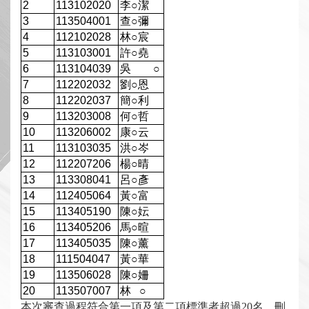
2
113102020
李
○
潔
3
113504001
查
○
彌
4
112102028
林
○
宸
5
113103001
許
○
堯
6
113104039
吳
○
7
112202032
劉
○
恩
8
112202037
簡
○
利
9
113203008
何
○
哲
10
113206002
康
○
云
11
113103035
洪
○
岑
12
112207206
楊
○
晴
13
113308041
呂
○
彥
14
112405064
黃
○
富
15
113405190
陳
○
妘
16
113405206
馬
○
暄
17
113405035
陳
○
薰
18
111504047
黃
○
華
19
113506028
陳
○
姍
20
113507007
林
○
本次審查過程符合第一項及第二項標準者超過20名，刪