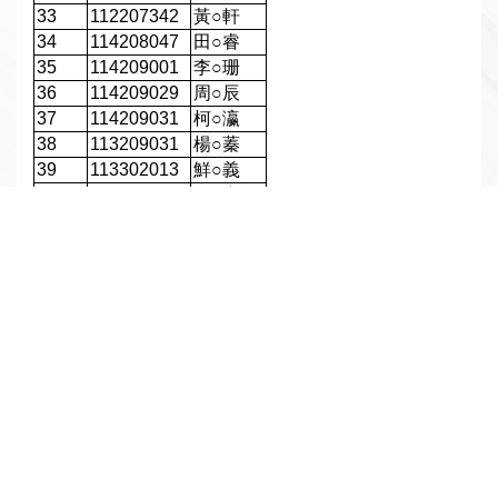
33
112207342
黃
○
軒
34
114208047
田
○
睿
35
114209001
李
○
珊
36
114209029
周
○
辰
37
114209031
柯
○
瀛
38
113209031
楊
○
蓁
39
113302013
鮮
○
義
40
113302030
王
○
宏
41
113302037
陳
○
年
42
114303065
羅
○
晴
43
114303056
鄭
○
為
44
114303074
林
○
慧
45
114305023
彭
○
鴻
46
114305066
陳
○
榛
47
114305078
蔡
○
彤
48
114308017
王
○
嘉
49
113405065
黃
○
愉
50
113405105
洪
○
皓
51
114501050
蕭
○
晴