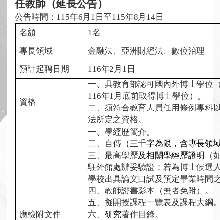
任教師（延長公告）
公告時間：
115
年
6
月
1
日至
115
年
8
月
14
日
名額
1
名
專長領域
金融法、亞洲財經法、數位治理
預計起聘日期
116
年
2
月
1
日
一、具教育部認可國內外博士學位
116
年
1
月底前取得博士學位）。
資格
二、須符合教育人員任用條例專科
法所定之資格。
一、學經歷簡介。
二、自傳
（三千
字為限
，含專長領
三、最高學歷
及相關學經歷證明
（
駐外館處辦妥驗證；若為博士候選
學校出具論文口試及預定畢業時間
四、教師證書影本（無者免附）。
五、擬開授課程一覽表及課程大綱
應檢附文件
六、
研究
著作目錄。