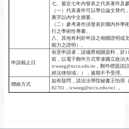
七、最近七年內發表之代表著作及
（一）代表著作可以學位論文替代
萬字以內中文摘要。
（二）參考著作須發表於國內外學
行之學術性專書。
八、其他有利於申請之相關證明或
能力之證明）。
有意申請者，請備齊相關資料，於
1
前，以電子郵件方式寄達國立政治
申請截止日
icwang@nccu.edu.tw
，郵件標題請
經法律領域」），逾期不予受理。
如有疑問，請洽法學院秘書王怡琪
聯絡方式
82701
，
icwang@nccu.edu.tw
）。