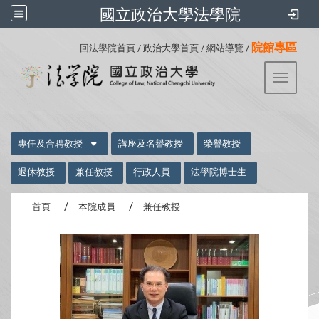
國立政治大學法學院
:::
院館專區
回法學院首頁
/
政治大學首頁
/
網站導覽
/
Toggle 
:::
專任及合聘教授
講座及名譽教授
榮譽教授
退休教授
兼任教授
行政人員
法學院博士生
首頁
本院成員
兼任教授