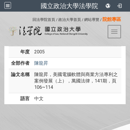
國立政治大學法學院
:::
院館專區
回法學院首頁
/
政治大學首頁
/
網站導覽
/
Toggle 
年度
2005
全部作者
陳龍昇
論文名稱
陳龍昇，美國電腦軟體與商業方法專利之
案例發展（上），萬國法律，141期，頁
106~114
語言
中文